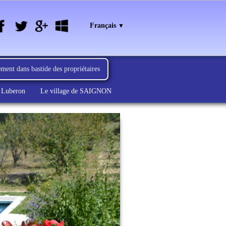
Français
▼
ment dans bastide des propriétaires
 Luberon
Le village de SAIGNON