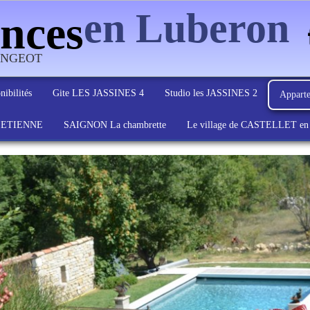
en Luberon
nces
 MANGEOT
nibilités
Gite LES JASSINES 4
Studio les JASSINES 2
Apparte
d'ETIENNE
SAIGNON La chambrette
Le village de CASTELLET en