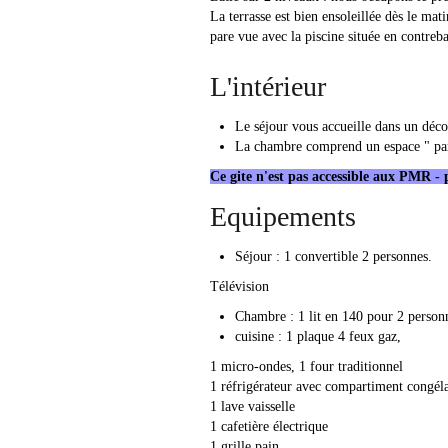
La terrasse est bien ensoleillée dès le ma
pare vue avec la piscine située en contreba
L'intérieur
Le séjour vous accueille dans un décor
La chambre comprend un espace " paren
Ce gite n'est pas accessible aux PMR - 
Equipements
Séjour : 1 convertible 2 personnes.
Télévision
Chambre : 1 lit en 140 pour 2 personn
cuisine : 1 plaque 4 feux gaz,
1 micro-ondes, 1 four traditionnel
1 réfrigérateur avec compartiment congéla
1 lave vaisselle
1 cafetière électrique
1 grille pain